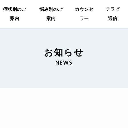
症状別のご
悩み別のご
カウンセ
テラピ
案内
案内
ラー
通信
徴
れ
質問
うつ病
パニック症
強迫症
社交不安症
過食症
友人関係の悩み
職場の悩み
お知らせ
NEWS