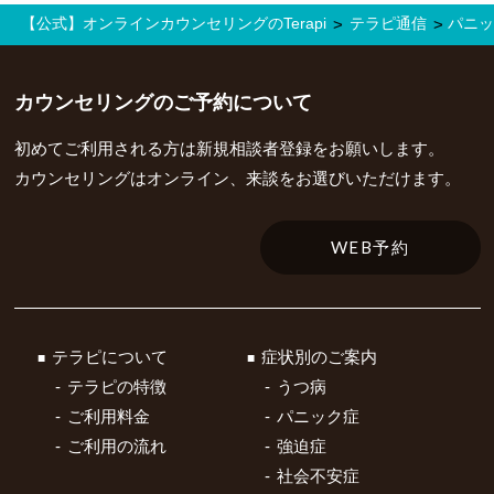
【公式】オンラインカウンセリングのTerapi
テラピ通信
パニッ
>
>
カウンセリングの
ご予約について
初めてご利用される方は新規相談者登録をお願いします。
カウンセリングはオンライン、来談をお選びいただけます。
WEB予約
テラピについて
症状別のご案内
テラピの特徴
うつ病
ご利用料金
パニック症
ご利用の流れ
強迫症
社会不安症